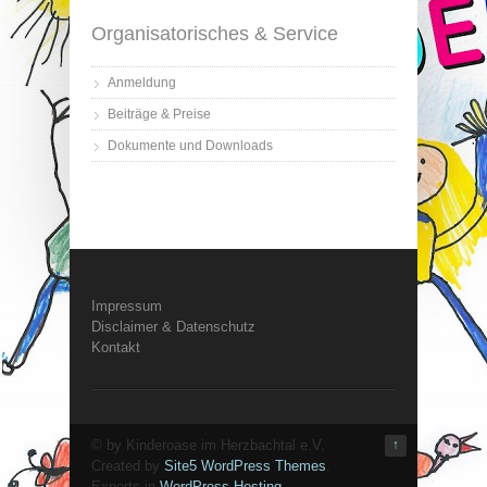
Organisatorisches & Service
Anmeldung
Beiträge & Preise
Dokumente und Downloads
Impressum
Disclaimer & Datenschutz
Kontakt
© by Kinderoase im Herzbachtal e.V.
↑
Created by
Site5 WordPress Themes
.
Experts in
WordPress Hosting
.