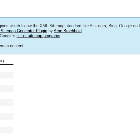
ines which follow the XML Sitemap standard like Ask.com, Bing, Google an
 Sitemap Generator Plugin
by
Arne Brachhold
.
Google's
list of sitemap programs
.
temap content.
MT)