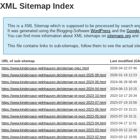
XML Sitemap Index
This is a XML Sitemap which is supposed to be processed by search eng
It was generated using the Blogging-Software
WordPress
and the
Google
You can find more information about XML sitemaps on
sitemaps.org
and 
This file contains links to sub-sitemaps, follow them to see the actual si
URL of sub-sitemap
Last modified (G
https://www.kinderoase-gelnhausen.de/sitemap-misc.html
2026-04-22 07:46
https://www.kinderoase-gelnhausen.de/sitemap-pt-post-2025-08.html
2026-01-19 12:23
https://www.kinderoase-gelnhausen.de/sitemap-pt-post-2024-06.html
2024-06-28 08:49
https://www.kinderoase-gelnhausen.de/sitemap-pt-post-2024-04.html
2024-06-13 10:15
https://www.kinderoase-gelnhausen.de/sitemap-pt-post-2023-10.html
2023-10-17 20:34
https://www.kinderoase-gelnhausen.de/sitemap-pt-post-2023-07.html
2023-07-19 15:56
https://www.kinderoase-gelnhausen.de/sitemap-pt-post-2023-06.html
2023-07-19 15:21
https://www.kinderoase-gelnhausen.de/sitemap-pt-post-2023-05.html
2023-07-19 15:11
https://www.kinderoase-gelnhausen.de/sitemap-pt-post-2023-04.html
2023-04-17 11:51
https://www.kinderoase-gelnhausen.de/sitemap-pt-post-2023-03.html
2023-03-12 22:46
https://www.kinderoase-gelnhausen.de/sitemap-pt-post-2023-02.html
2023-03-12 10:55