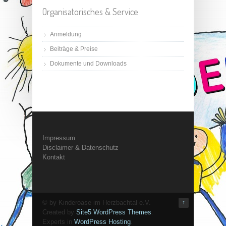
Organisatorisches & Service
Anmeldung
Beiträge & Preise
Dokumente und Downloads
Impressum
Disclaimer & Datenschutz
Kontakt
© by Kinderoase im Herzbachtal e.V.
↑
Created by
Site5 WordPress Themes
.
Experts in
WordPress Hosting
.